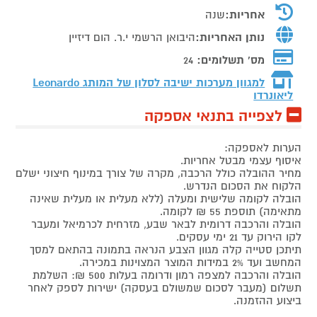
אחריות:
שנה
נותן האחריות:
היבואן הרשמי י.ר. הום דיזיין
מס' תשלומים:
24
למגוון מערכות ישיבה לסלון של המותג
Leonardo
ליאונרדו
לצפייה בתנאי אספקה
הערות לאספקה:
איסוף עצמי מבטל אחריות.
מחיר ההובלה כולל הרכבה, מקרה של צורך במינוף חיצוני ישלם
הלקוח את הסכום הנדרש.
הובלה לקומה שלישית ומעלה (ללא מעלית או מעלית שאינה
מתאימה) תוספת 55 ₪ לקומה.
הובלה והרכבה דרומית לבאר שבע, מזרחית לכרמיאל ומעבר
לקו הירוק עד 21 ימי עסקים.
תיתכן סטייה קלה מגוון הצבע הנראה בתמונה בהתאם למסך
המחשב ועד 2% במידות המוצר המצוינות במכירה.
הובלה והרכבה למצפה רמון ודרומה בעלות 500 ₪: השלמת
תשלום (מעבר לסכום שמשולם בעסקה) ישירות לספק לאחר
ביצוע ההזמנה.