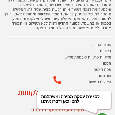
קונה נכבד/ה, בהתאם להוראות החוק, הנך רשאי/ת למסור, ללא
תמורה, במעמד מסירת המוצר שרכשת, פסולת חשמלית
ואלקטרונית דומה למוצר אותו רכשת בבית עסק זה. הפסולת
תימסר למוביל שיספק לך את המוצר שרכשת ומחובתו לאפשר לך
למסור במועד האספקה פסולת ציוד חשמלי ואלקטרוני דומה,
בכמות או במשקל, למוצר החדש וזאת ללא תשלום או תמורה
אחרת. לא תתאפשר מסירה של פסולת מזיקה
אודות החברה
דרושים
מדיניות פרטיות ואבטחת מידע
תקנון
מפת האתר
צור קשר
הצהרת נגישות
מוקד הזמנות ושירות לקוחות
03-9545370
שעות פעילות מוקד הזמנות: