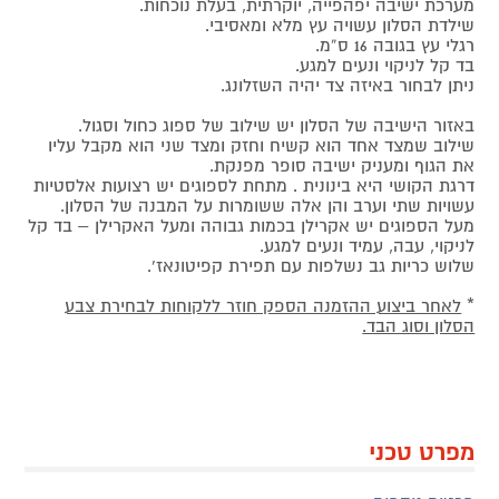
מערכת ישיבה יפהפייה, יוקרתית, בעלת נוכחות.
שילדת הסלון עשויה עץ מלא ומאסיבי.
רגלי עץ בגובה 16 ס”מ.
בד קל לניקוי ונעים למגע.
ניתן לבחור באיזה צד יהיה השזלונג.
באזור הישיבה של הסלון יש שילוב של ספוג כחול וסגול.
שילוב שמצד אחד הוא קשיח וחזק ומצד שני הוא מקבל עליו
את הגוף ומעניק ישיבה סופר מפנקת.
דרגת הקושי היא בינונית . מתחת לספוגים יש רצועות אלסטיות
עשויות שתי וערב והן אלה ששומרות על המבנה של הסלון.
מעל הספוגים יש אקרילן בכמות גבוהה ומעל האקרילן – בד קל
לניקוי, עבה, עמיד ונעים למגע.
שלוש כריות גב נשלפות עם תפירת קפיטונאז’.
*
לאחר ביצוע ההזמנה הספק חוזר ללקוחות לבחירת צבע
הסלון וסוג הבד.
מפרט טכני