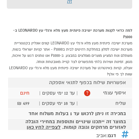
זה
למה כדאי לקנות מערכת ישיבה פינתית מעץ מלא ורגלי עץ LEONARDO ב-
P1000
מערכת ישיבה פינתית מעץ מלא ורגלי עץ LEONARDO קונים אונליין בקטגוריית
מערכות ישיבה לסלון במחלקת רהיטים לבית בP1000 - אתר קניות ישראלי בטוח,
משתלם ונוח המציע מוצרים מומלצים במבצע. ב-P1000 אנו נותנים דגש על איכות,
מגוון, זמינות ושירות בלתי מתפשרים לצד קנייה מאובטחת ונוחה.
אצלנו, קניות באינטרנט של מערכת ישיבה פינתית מעץ מלא ורגלי עץ LEONARDO
שוות לך פי אלף!
אפשרויות שילוח בכפוף לתנאי אספקה
איסוף עצמי
| עד 12 ימי עסקים |
חינם
?
שליח
| עד 18 ימי עסקים |
499 ₪
במכירה זו ניתן לרכוש עד 1 בעלות משלוח אחד
במוצר זה ייתכנו שינויים ותוספות במחירי הובלה
לאזורים מרחקים וגובה קומות.
לצפייה לחץ כאן
דגם:
אביב