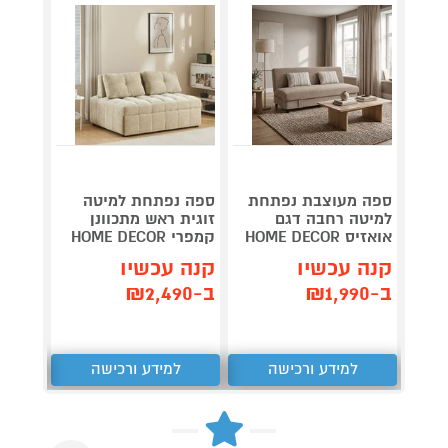
ספה מעוצבת נפתחת
ספה נפתחת למיטה
סלון פ
למיטה רחבה דגם
זוגית ראש מתכוונן
איילה EONARDO
אואזיס HOME DECOR
קמפרי HOME DECOR
קנה 
קנה עכשיו
קנה עכשיו
ב-₪4,490
ב-₪1,990
ב-₪2,490
למידע ורכישה
למידע ורכישה
ל