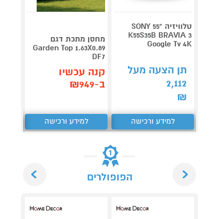
טלוויזיה "55 SONY
V 140
K55S35B BRAVIA 3
מחסן מתכת דגם
Google Tv 4K
תדירא
Garden Top 1.63X0.89
DF7
תן הצעה מעל
תן 
קנה עכשיו
,062
2,112
ב-₪949
₪
₪
למידע ורכישה
למידע ורכישה
ל
Next
Previous
הפופולרים