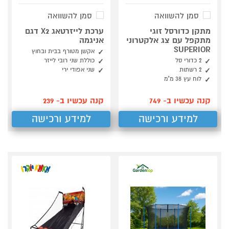
סמן להשוואה
סמן להשוואה
מתקן כדורסל זוגי
ערכת לייזרטאג X2 דגם
מתקפל עם צג אלקטרוני
אניגמה
SUPERIOR
אקשן מטורף בבית ובחוץ
2 כדורי סל
כוללת שני רובי לייזר
2 רשתות
שני אפודי ירי
לוח עץ 38 מ"מ
קנה עכשיו ב- 749
קנה עכשיו ב- 239
למידע ורכישה
למידע ורכישה