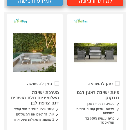
למידע ורכישה
למידע ורכישה
סמן להשוואה
סמן להשוואה
פינת ישיבה ראטן דגם
מערכת ישיבה
בנגקוק
מאלומיניום תלת מושבית
דגם צרפת לבן
עשויה ברזל + ראטן
פלטת שולחן עשויה זכוכית
עשוי PVC בשילוב גומי עמיד
מחוסמת
ניתן להתאים את המשקלים
כרית עשויה 100% בד
2 מוטות, משקולות ומוט ארוך
פוליאסטר