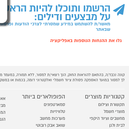
הרשמו ותוכלו להיות הראשו
על מבצעים ודילים:
מאשר/ת להשתמש במידע שמסרתי לצרכי הודעות ופרסומו
שבאתר
גלו את ההנחות הנוספות באפליקציה
קונה נכבד/ה, בהתאם להוראות החוק, הנך רשאי/ת למסור, ללא תמורה, במעמד
לך למסור במועד האספקה פסולת ציוד חשמלי ואלקטרוני דומה, בכמות או במש
קטגוריות מוצרים
הפופולארים ביותר
אאו
תקשורת וצילום
סמארטפונים
מבצ
מוצרי חשמל
טלוויזיות
המו
מחשבים וציוד היקפי
מערכות מחשב
הנמ
לבית ולגן
שואב אבק רובוטי